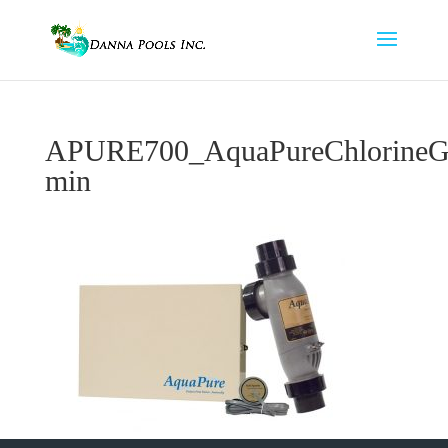
APURE700_AquaPureChlorineGe
min